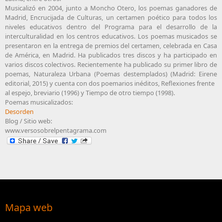
Musicalizó en 2004, junto a Moncho Otero, los poemas ganadores de
Madrid, Encrucijada de Culturas, un certamen poético para todos los
niveles educativos dentro del Programa para el desarrollo de la
interculturalidad en los centros educativos. Los poemas musicados se
presentaron en la entrega de premios del certamen, celebrada en Casa
de América, en Madrid. Ha publicados tres discos y ha participado en
varios discos colectivos. Recientemente ha publicado su primer libro de
poemas, Naturaleza Urbana (Poemas destemplados) (Madrid: Eirene
editorial, 2015) y cuenta con dos poemarios inéditos, Reflexiones frente
al espejo, breviario (1996) y Tiempo de otro tiempo (1998).
Poemas musicalizados:
Desorden
Blog / Sitio web:
www.versosobrelpentagrama.com
Mapa web