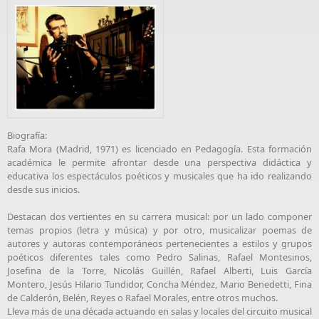
Biografía:
Rafa Mora (Madrid, 1971) es licenciado en Pedagogía. Esta formación
académica le permite afrontar desde una perspectiva didáctica y
educativa los espectáculos poéticos y musicales que ha ido realizando
desde sus inicios.
Destacan dos vertientes en su carrera musical: por un lado componer
temas propios (letra y música) y por otro, musicalizar poemas de
autores y autoras contemporáneos pertenecientes a estilos y grupos
poéticos diferentes tales como Pedro Salinas, Rafael Montesinos,
Josefina de la Torre, Nicolás Guillén, Rafael Alberti, Luis García
Montero, Jesús Hilario Tundidor, Concha Méndez, Mario Benedetti, Fina
de Calderón, Belén, Reyes o Rafael Morales, entre otros muchos.
Lleva más de una década actuando en salas y locales del circuito musical