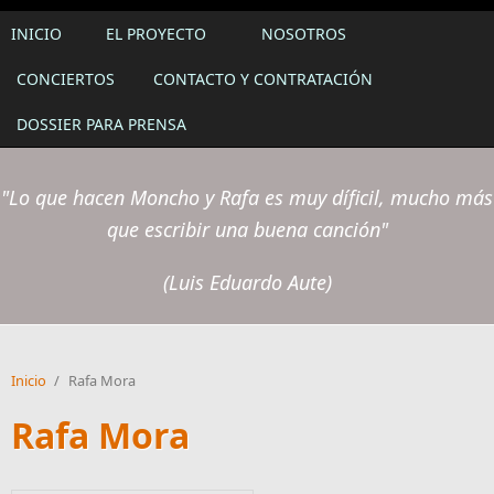
INICIO
EL PROYECTO
NOSOTROS
CONCIERTOS
CONTACTO Y CONTRATACIÓN
DOSSIER PARA PRENSA
"Lo que hacen Moncho y Rafa es muy díficil, mucho más
que escribir una buena canción"
(Luis Eduardo Aute)
Inicio
/
Rafa Mora
Rafa Mora