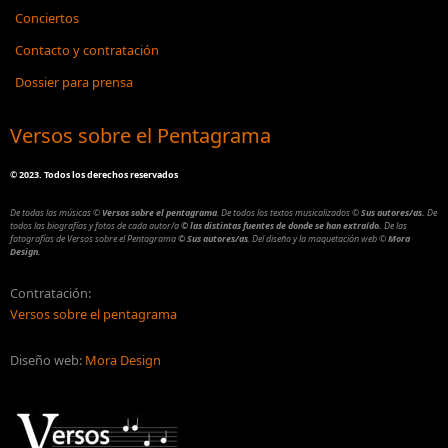
Conciertos
Contacto y contratación
Dossier para prensa
Versos sobre el Pentagrama
©
2023. Todos los derechos reservados
De todas las músicas
©
Versos sobre el pentagrama
.
De todos los textos musicalizados
©
Sus autores/as.
De
todos las biografías y fotos de cada autor/a
© las distintas fuentes de donde se han extraído.
De las
fotografías de Versos sobre el Pentagrama
© Sus autores/as
.
Del diseño y la maquetación web
©
Mora
Design.
Contratación:
Versos sobre el pentagrama
Diseño web:
Mora Design