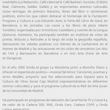
madrileño (La Redacción, Café Libertad 8, Café Barbieri, Suristán, El Búho
Real, Clamores, Galileo Galilei) y en importantes eventos culturales
como entregas de premios literarios, ferias del libro o certámenes
poéticos, entre los que caben destacar el homenaje de la Fundación
Progreso y Cultura a Luis Eduardo Aute, la Feria del Libro de Gavá, en
Barcelona, o las jornadas Las voces y los libros de Jesús Hilario
Tundidor, organizadas por el Instituto Castellano y Leonés de la Lengua
(Zamora). Asimismo, ha participado también en multitud de ciclos de
poesía, lecturas y festivales a lo largo de toda la geografía española,
destacando las veladas poéticas Los Viernes de la Cacharrería en el
Ateneo de Madrid y las actuaciones en los ciclos de conciertos Les Nits
de l´Art y Barnasants en Barcelona o en Artz Arte (Feria de Arte
en Zaragoza).
En el año 2000 funda el grupo La Mandorla junto a Moncho Otero y
ofrecen el espectáculo poético-­‐‑musical Del Amor: Canciones, poemas y
otros detalles, proyecto que fue seleccionado para Espacio para la
Cultura de Obra Social Caja Madrid (representándose en diferentes
centros culturales) y para el programa cultural de la Red de Arte Joven
de la Comunidad de Madrid.
Ha participado en programas de televisión de Canal Norte TV y Canal 4 y
de radio de la Cadena SER, RNE, Onda Cero, Cadena COPE y Onda
Latina, entre otros.