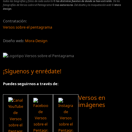
todos las biografías y fotos de cada autor/a
© las distintas fuentes de donde se han extraído.
De las
fotografías de Versos sobre el Pentagrama
© Sus autores/as
.
Del diseño y la maquetación web
©
Mora
Design.
Contratación:
Versos sobre el pentagrama
Diseño web:
Mora Design
¡Síguenos y enrédate!
Puedes seguirnos a través de:
Versos en
imágenes