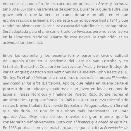
etapa de colaboración de los cuentos en prensa en
Brisas y Lecturas
.
(año 30 al 35) con una treintena de cuentos. Durante la guerra sufre una
grave nefritis que la tiene en cama durante un año, en el que
escribe
Preludio a la muerte
, novela ésta que no aparece hasta 1941 y que
tendrá problemas con la censura a causa del suicidio de la protagonista.
Será adaptada para el cine con el título de
Verónica
, pero no se conserva
en la Filmoteca Nacional. Aparte de esta novela, la traducción es su
actividad fundamental.
Entre los cuarenta y los sesenta formó parte del círculo cultural
de Eugenio d'Ors en la
Academia del Faro de San Cristóbal
y en
la tertulia
Trascacho
. Colaboró en las revistas
Ínsula
y
Vértice
. Tradujo de
varias lenguas; destacan sus versiones de
Baudelaire
, John Keats y
P. B.
Shelley
. En el año 1944 publica una de sus obras más famosas:
El hombre
que acabó en las islas
(Barcelona, Apolo), que relata en buena parte el
proceso de aprendizaje y madurez de un joven en los escenarios de
España, Países Nórdicos y finalmente Puerto Rico, donde recrea el
ambiente de su propia infancia. En 1945 da a luz una nueva colección de
relatos breves titulada
Este mundo
(Barcelona, Artigas, colección Sirena)
que, sin duda, es una de sus obras más interesantes. En 1947
aparece
Alba Grey
, otra de sus novelas de gran mundo que la
consagrarían definitivamente junto con
El hombre que acabó en las islas
.
En 1953 publica su novela más barojiana según la crítica:
El vendedor de