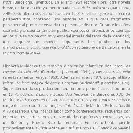
vidas
(Barcelona, Juventud). En el año 1954 escribe Flora, otra novela
breve, en la colección ya mencionada.
Luna de las máscaras
(Barcelona,
AHR) es su última novela publicada en 1958. En ella se ejerce una técnica
perspectivistica, contando una historia en la que cada fragmento
pertenece al punto de vista de un personaje distinto. Durante los años
cuarenta y cincuenta también publica cuentos en prensa, unos cuentos
en los que se ocupa con muy especial interés del tema de la identidad,
que adquiere un aspecto inquietante. Los publica en los
diarios
Destino
,
Solidaridad Nacional
,
El correo Literario
de Barcelona; en la
revista literaria
Ínsula
.
Elisabeth Mulder cultiva también la narración infantil en dos libros,
Los
cuentos del viejo reloj
(Barcelona, Juventud, 1941), y
Las noches del gato
verde
(Salamanca, Anaya, 1963). Además en el año 1976 tradujo el libro
infantil
La lente mágica
de
Astrid Bergman Sucksdorff
, (Barcelona, RM).
Sigue alternando su producción literaria con la periodística colaborando
en
La Vanguardia
,
Destino
y
Solidaridad Nacional
, de Barcelona,
ABC
, de
Madrid e
Índice Literario
de Caracas, entre otros, y en 1954 y 55 se hace
cargo de la sección “Letras inglesas” de
Ínsula
de Madrid. En los años 60
y 70 desarrolla una intensa labor como conferenciante, requerida por
importantes instituciones y universidades españolas y extranjeras, las
de Boston y Puerto Rico la reclaman. En los ochenta pierde
progresivamente la vista. Acaba aun así una novela,
El retablo de Salomé