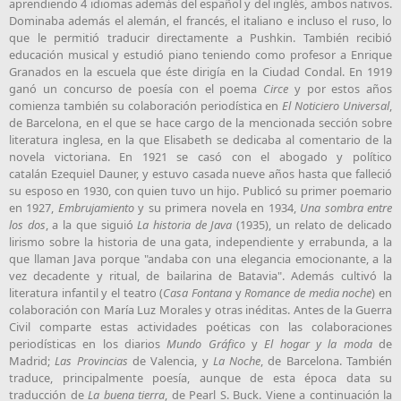
aprendiendo 4 idiomas además del español y del inglés, ambos nativos.
Dominaba además el alemán, el francés, el italiano e incluso el ruso, lo
que le permitió traducir directamente a
Pushkin
. También recibió
educación musical y estudió piano teniendo como profesor a Enrique
Granados en la escuela que éste dirigía en la Ciudad Condal. En 1919
ganó un concurso de poesía con el poema
Circe
y por estos años
comienza también su colaboración periodística en
El Noticiero Universal
,
de Barcelona, en el que se hace cargo de la mencionada sección sobre
literatura inglesa, en la que Elisabeth se dedicaba al comentario de la
novela victoriana. En 1921 se casó con el abogado y político
catalán
Ezequiel Dauner
, y estuvo casada nueve años hasta que falleció
su esposo en 1930, con quien tuvo un hijo. Publicó su primer poemario
en 1927,
Embrujamiento
y su primera novela en 1934,
Una sombra entre
los dos
, a la que siguió
La historia de Java
(1935), un relato de delicado
lirismo sobre la historia de una gata, independiente y errabunda, a la
que llaman Java porque "andaba con una elegancia emocionante, a la
vez decadente y ritual, de bailarina de Batavia". Además cultivó la
literatura infantil y el teatro (
Casa Fontana
y
Romance de media noche
) en
colaboración con María Luz Morales y otras inéditas. Antes de la Guerra
Civil comparte estas actividades poéticas con las colaboraciones
periodísticas en los diarios
Mundo Gráfico
y
El hogar y la moda
de
Madrid;
Las Provincias
de Valencia, y
La Noche
, de Barcelona. También
traduce, principalmente poesía, aunque de esta época data su
traducción de
La buena tierra
, de Pearl S. Buck. Viene a continuación la