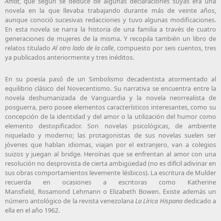
Amat
, que según se deduce de algunas declaraciones suyas era una
novela en la que llevaba trabajando durante más de veinte años,
aunque conoció sucesivas redacciones y tuvo algunas modificaciones.
En esta novela se narra la historia de una familia a través de cuatro
generaciones de mujeres de la misma. Y recopila también un libro de
relatos titulado
Al otro lado de la calle
, compuesto por seis cuentos, tres
ya publicados anteriormente y tres inéditos.
En su poesía pasó de un Simbolismo decadentista atormentado al
equilibrio clásico del Novecentismo. Su narrativa se encuentra entre la
novela deshumanizada de
Vanguardia
y la novela neorrealista de
posguerra, pero posee elementos característicos interesantes, como su
concepción de la identidad y del amor o la utilización del humor como
elemento destopificador. Son novelas psicológicas, de ambiente
niquelado y moderno; las protagonistas de sus novelas suelen ser
jóvenes que hablan idiomas, viajan por el extranjero, van a colegios
suizos y juegan al bridge. Heroínas que se enfrentan al amor con una
resolución no desprovista de cierta ambigüedad (no es difícil adivinar en
sus obras comportamientos levemente lésbicos). La escritura de Mulder
recuerda en ocasiones a escritoras como Katherine
Mansfield,
Rosamond Lehmann
o Elizabeth Bowen. Existe además un
número antológico de la revista venezolana
La Lírica Hispana
dedicado a
ella en el año 1962.