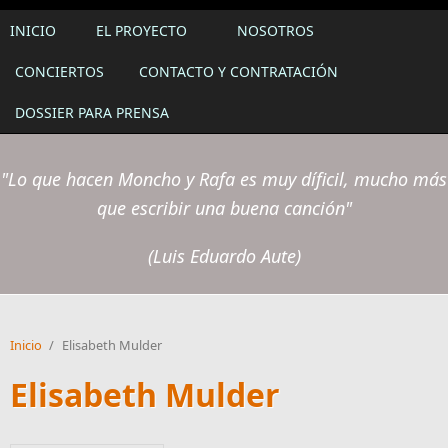
INICIO
EL PROYECTO
NOSOTROS
CONCIERTOS
CONTACTO Y CONTRATACIÓN
DOSSIER PARA PRENSA
"Lo que hacen Moncho y Rafa es muy díficil, mucho más
que escribir una buena canción"
(Luis Eduardo Aute)
Inicio
/
Elisabeth Mulder
Elisabeth Mulder