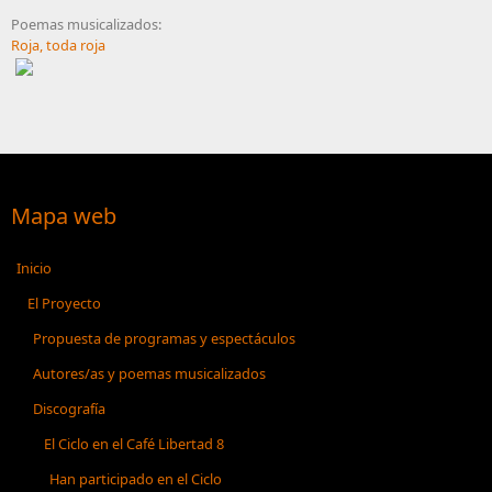
Poemas musicalizados:
Roja, toda roja
Mapa web
Inicio
El Proyecto
Propuesta de programas y espectáculos
Autores/as y poemas musicalizados
Discografía
El Ciclo en el Café Libertad 8
Han participado en el Ciclo