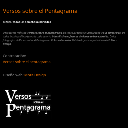
Versos sobre el Pentagrama
©
2023. Todos los derechos reservados
De todas las músicas
©
Versos sobre el pentagrama
.
De todos los textos musicalizados
©
Sus autores/as.
De
todos las biografías y fotos de cada autor/a
© las distintas fuentes de donde se han extraído.
De las
fotografías de Versos sobre el Pentagrama
© Sus autores/as
.
Del diseño y la maquetación web
©
Mora
Design.
Contratación:
Versos sobre el pentagrama
Diseño web:
Mora Design