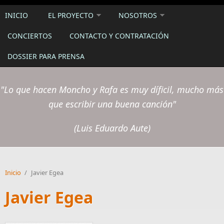
INICIO
EL PROYECTO
NOSOTROS
CONCIERTOS
CONTACTO Y CONTRATACIÓN
DOSSIER PARA PRENSA
"Lo que hacen Moncho y Rafa es muy díficil, mucho más
que escribir una buena canción"
(Luis Eduardo Aute)
Inicio
/
Javier Egea
Javier Egea