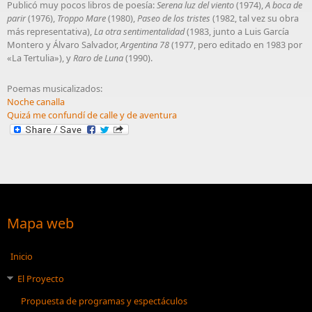
Publicó muy pocos libros de poesía:
Serena luz del viento
(1974),
A boca de
parir
(1976),
Troppo Mare
(1980),
Paseo de los tristes
(1982, tal vez su obra
más representativa),
La otra sentimentalidad
(1983, junto a Luis García
Montero y
Álvaro Salvador
,
Argentina 78
(1977, pero editado en 1983 por
«La Tertulia»), y
Raro de Luna
(1990).
Poemas musicalizados:
Noche canalla
Quizá me confundí de calle y de aventura
Mapa web
Inicio
El Proyecto
Propuesta de programas y espectáculos