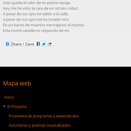
Solo queda el calor de mi pobre navaja.
Hoy me he visto la cara de un retrato robot.
A pesar de sus ojos he salido a la calle,
a pesar de sus ojos me ha tocado vivir.
En un barrio de muertos me trajeron al mundo.
Esta noche canalla no respondo de mí.
Mapa web
Inicio
El Proyecto
Propuesta de programas y espectáculos
Autores/as y poemas musicalizados