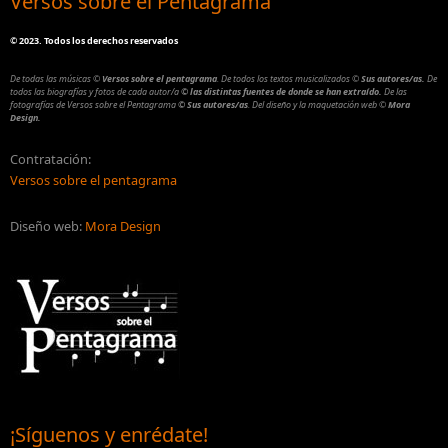
Versos sobre el Pentagrama
©
2023. Todos los derechos reservados
De todas las músicas
©
Versos sobre el pentagrama
.
De todos los textos musicalizados
©
Sus autores/as.
De
todos las biografías y fotos de cada autor/a
© las distintas fuentes de donde se han extraído.
De las
fotografías de Versos sobre el Pentagrama
© Sus autores/as
.
Del diseño y la maquetación web
©
Mora
Design.
Contratación:
Versos sobre el pentagrama
Diseño web:
Mora Design
¡Síguenos y enrédate!