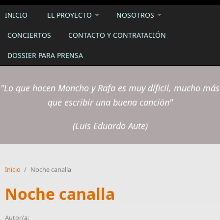
INICIO
EL PROYECTO
NOSOTROS
CONCIERTOS
CONTACTO Y CONTRATACIÓN
DOSSIER PARA PRENSA
"Lo que hacen Moncho y Rafa es muy díficil, mucho más
que escribir una buena canción"
(Luis Eduardo Aute)
Inicio
/
Noche canalla
Noche canalla
Autor/a: