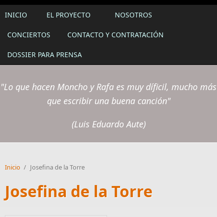
INICIO
EL PROYECTO
NOSOTROS
CONCIERTOS
CONTACTO Y CONTRATACIÓN
DOSSIER PARA PRENSA
"Lo que hacen Moncho y Rafa es muy díficil, mucho más
que escribir una buena canción"
(Luis Eduardo Aute)
Inicio
/
Josefina de la Torre
Josefina de la Torre