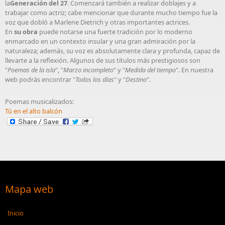
la
Generación del 27
. Comenzará también a realizar doblajes y a
trabajar como actriz; cabe mencionar que durante mucho tiempo fue la
voz que dobló a Marlene Dietrich y otras importantes actrices.
En
su obra
puede notarse una fuerte tradición por lo moderno
enmarcado en un contexto insular y una gran admiración por la
naturaleza; además, su voz es absolutamente clara y profunda, capaz de
llevarte a la reflexión. Algunos de sus títulos más prestigiosos son
"
Poemas de la isla
", "
Marzo incompleto
" y "
Medida del tiempo
". En nuestra
web podrás encontrar "
Todos los días
" y "
Destino
".
Poemas musicalizados:
Tú en el alto balcón
Mapa web
Inicio