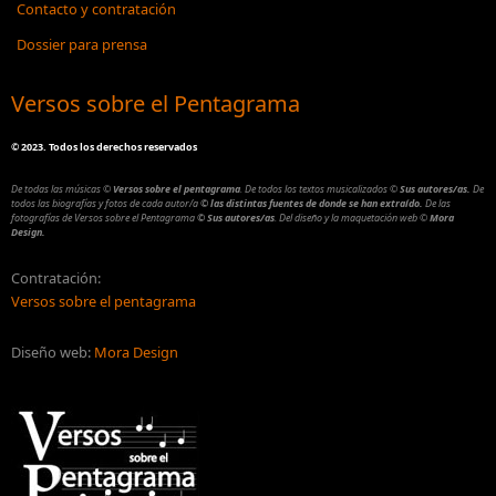
Contacto y contratación
Dossier para prensa
Versos sobre el Pentagrama
©
2023. Todos los derechos reservados
De todas las músicas
©
Versos sobre el pentagrama
.
De todos los textos musicalizados
©
Sus autores/as.
De
todos las biografías y fotos de cada autor/a
© las distintas fuentes de donde se han extraído.
De las
fotografías de Versos sobre el Pentagrama
© Sus autores/as
.
Del diseño y la maquetación web
©
Mora
Design.
Contratación:
Versos sobre el pentagrama
Diseño web:
Mora Design