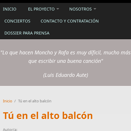
INICIO
EL PROYECTO
NOSOTROS
CONCIERTOS
CONTACTO Y CONTRATACIÓN
DOSSIER PARA PRENSA
"Lo que hacen Moncho y Rafa es muy díficil, mucho más
que escribir una buena canción"
(Luis Eduardo Aute)
Inicio
/
Tú en el alto balcón
Tú en el alto balcón
Autor/a: