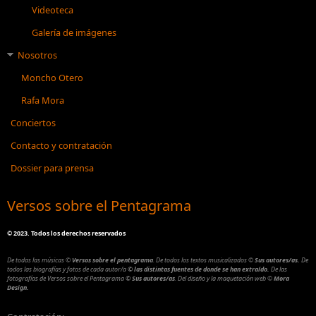
Videoteca
Galería de imágenes
Nosotros
Moncho Otero
Rafa Mora
Conciertos
Contacto y contratación
Dossier para prensa
Versos sobre el Pentagrama
©
2023. Todos los derechos reservados
De todas las músicas
©
Versos sobre el pentagrama
.
De todos los textos musicalizados
©
Sus autores/as.
De
todos las biografías y fotos de cada autor/a
© las distintas fuentes de donde se han extraído.
De las
fotografías de Versos sobre el Pentagrama
© Sus autores/as
.
Del diseño y la maquetación web
©
Mora
Design.