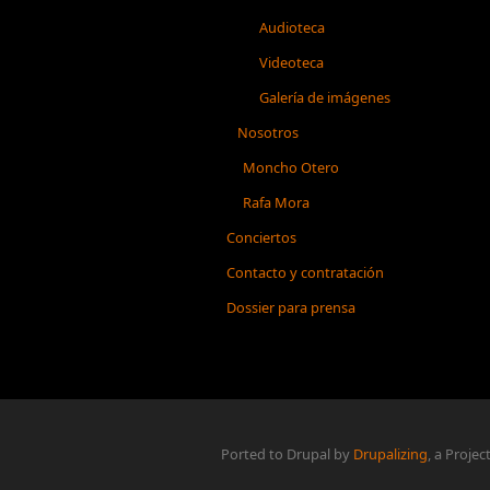
Audioteca
Videoteca
Galería de imágenes
Nosotros
Moncho Otero
Rafa Mora
Conciertos
Contacto y contratación
Dossier para prensa
Ported to Drupal by
Drupalizing
, a Projec