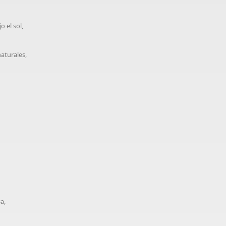
o el sol,
aturales,
a,