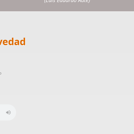
(Luis Eduardo Aute)
avedad
o