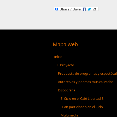
Mapa web
Inicio
El Proyecto
Propuesta de programas y espectácu
Autores/as y poemas musicalizados
Discografía
El Ciclo en el Café Libertad 8
Han participado en el Ciclo
Multimedia