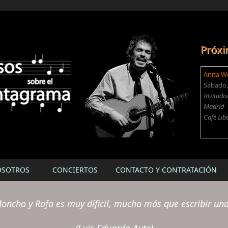
Próxi
Anita W
Sábado, 
Invitado
Madrid
Café Lib
OSOTROS
CONCIERTOS
CONTACTO Y CONTRATACIÓN
oncho y Rafa es muy díficil, mucho más que escribir un