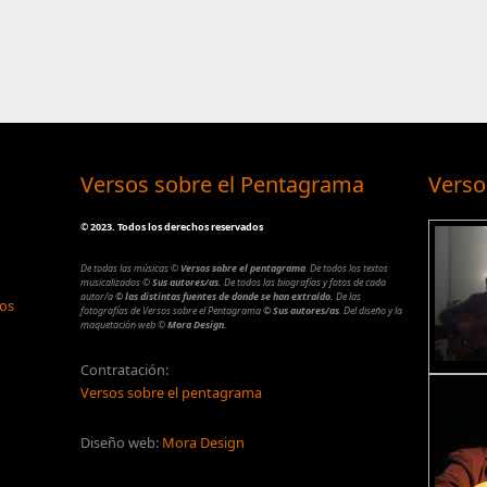
Versos sobre el Pentagrama
Verso
©
2023. Todos los derechos reservados
De todas las músicas
©
Versos sobre el pentagrama
.
De todos los textos
musicalizados
©
Sus autores/as.
De todos las biografías y fotos de cada
autor/a
© las distintas fuentes de donde se han extraído.
De las
los
fotografías de Versos sobre el Pentagrama
© Sus autores/as
.
Del diseño y la
maquetación web
©
Mora Design.
Contratación:
Versos sobre el pentagrama
Diseño web:
Mora Design