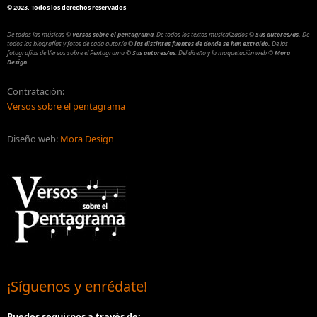
©
2023. Todos los derechos reservados
De todas las músicas
©
Versos sobre el pentagrama
.
De todos los textos musicalizados
©
Sus autores/as.
De
todos las biografías y fotos de cada autor/a
© las distintas fuentes de donde se han extraído.
De las
fotografías de Versos sobre el Pentagrama
© Sus autores/as
.
Del diseño y la maquetación web
©
Mora
Design.
Contratación:
Versos sobre el pentagrama
Diseño web:
Mora Design
¡Síguenos y enrédate!
Puedes seguirnos a través de: