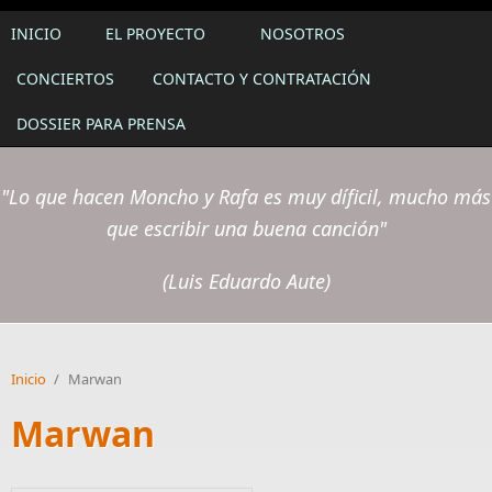
INICIO
EL PROYECTO
NOSOTROS
CONCIERTOS
CONTACTO Y CONTRATACIÓN
DOSSIER PARA PRENSA
"Lo que hacen Moncho y Rafa es muy díficil, mucho más
que escribir una buena canción"
(Luis Eduardo Aute)
Inicio
/
Marwan
Marwan