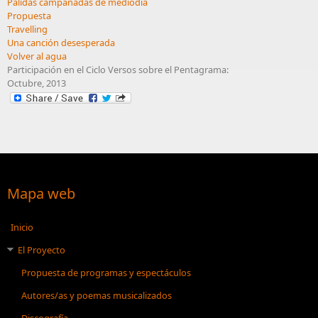
Pálidas campanadas de mediodía
Propuesta
Travelling
Una canción desesperada
Volver al agua
Participación en el Ciclo Versos sobre el Pentagrama:
Octubre, 2013
Mapa web
Inicio
El Proyecto
Propuesta de programas y espectáculos
Autores/as y poemas musicalizados
Discografía