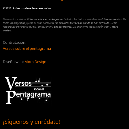
©
2023. Todos los derechos reservados
De todas las músicas
©
Versos sobre el pentagrama
.
De todos los textos musicalizados
©
Sus autores/as.
De
todos las biografías y fotos de cada autor/a
© las distintas fuentes de donde se han extraído.
De las
fotografías de Versos sobre el Pentagrama
© Sus autores/as
.
Del diseño y la maquetación web
©
Mora
Design.
Contratación:
Versos sobre el pentagrama
Diseño web:
Mora Design
¡Síguenos y enrédate!