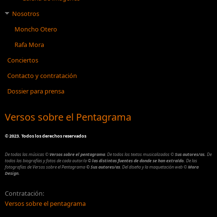
Nosotros
Moncho Otero
Rafa Mora
Conciertos
Contacto y contratación
Dossier para prensa
Versos sobre el Pentagrama
©
2023. Todos los derechos reservados
De todas las músicas
©
Versos sobre el pentagrama
.
De todos los textos musicalizados
©
Sus autores/as.
De
todos las biografías y fotos de cada autor/a
© las distintas fuentes de donde se han extraído.
De las
fotografías de Versos sobre el Pentagrama
© Sus autores/as
.
Del diseño y la maquetación web
©
Mora
Design.
Contratación:
Versos sobre el pentagrama