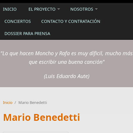
INICIO
EL PROYECTO
NOSOTROS
CONCIERTOS
CONTACTO Y CONTRATACIÓN
DOSSIER PARA PRENSA
"Lo que hacen Moncho y Rafa es muy díficil, mucho más
que escribir una buena canción"
(Luis Eduardo Aute)
Inicio
/
Mario Benedetti
Mario Benedetti