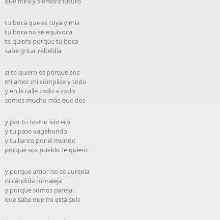
que mira y siembra futuro
tu boca que es tuya y mía
tu boca no se equivoca
te quiero porque tu boca
sabe gritar rebeldía
si te quiero es porque sos
mi amor mi cómplice y todo
y en la calle codo a codo
somos mucho más que dos
y por tu rostro sincero
y tu paso vagabundo
y tu llanto por el mundo
porque sos pueblo te quiero
y porque amor no es aureola
ni cándida moraleja
y porque somos pareja
que sabe que no está sola