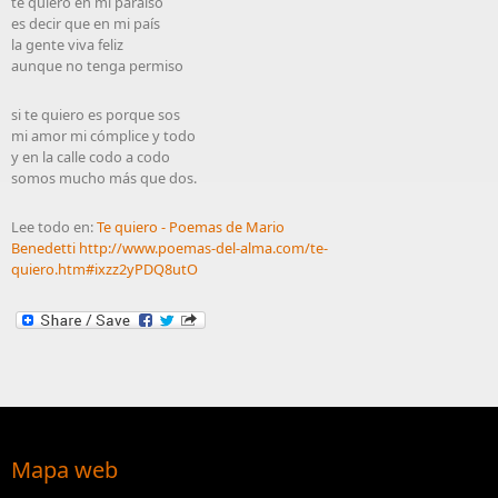
te quiero en mi paraíso
es decir que en mi país
la gente viva feliz
aunque no tenga permiso
si te quiero es porque sos
mi amor mi cómplice y todo
y en la calle codo a codo
somos mucho más que dos.
Lee todo en:
Te quiero - Poemas de Mario
Benedetti
http://www.poemas-del-alma.com/te-
quiero.htm#ixzz2yPDQ8utO
Mapa web