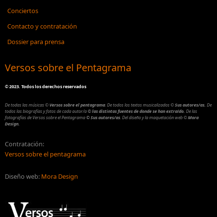
Conciertos
Contacto y contratación
Dossier para prensa
Versos sobre el Pentagrama
©
2023. Todos los derechos reservados
De todas las músicas
©
Versos sobre el pentagrama
.
De todos los textos musicalizados
©
Sus autores/as.
De
todos las biografías y fotos de cada autor/a
© las distintas fuentes de donde se han extraído.
De las
fotografías de Versos sobre el Pentagrama
© Sus autores/as
.
Del diseño y la maquetación web
©
Mora
Design.
Contratación:
Versos sobre el pentagrama
Diseño web:
Mora Design