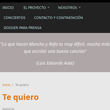
INICIO
EL PROYECTO
NOSOTROS
CONCIERTOS
CONTACTO Y CONTRATACIÓN
DOSSIER PARA PRENSA
"Lo que hacen Moncho y Rafa es muy díficil, mucho más
que escribir una buena canción"
(Luis Eduardo Aute)
Inicio
/
Te quiero
Te quiero
Autor/a: