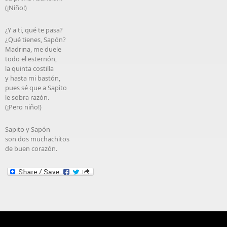
(¡Niño!)
¿Y a ti, qué te pasa?
¿Qué tienes, Sapón?
Madrina, me duele
todo el esternón,
la quinta costilla
y hasta mi bastón,
pues sé que a Sapito
le sobra razón.
(¡Pero niño!)
Sapito y Sapón
son dos muchachitos
de buen corazón.