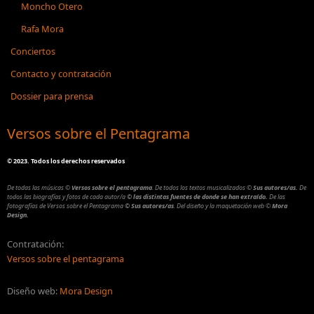
Moncho Otero
Rafa Mora
Conciertos
Contacto y contratación
Dossier para prensa
Versos sobre el Pentagrama
©
2023. Todos los derechos reservados
De todas las músicas
©
Versos sobre el pentagrama
.
De todos los textos musicalizados
©
Sus autores/as.
De
todos las biografías y fotos de cada autor/a
© las distintas fuentes de donde se han extraído.
De las
fotografías de Versos sobre el Pentagrama
© Sus autores/as
.
Del diseño y la maquetación web
©
Mora
Design.
Contratación:
Versos sobre el pentagrama
Diseño web:
Mora Design