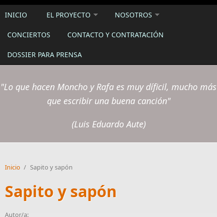
INICIO
EL PROYECTO
NOSOTROS
CONCIERTOS
CONTACTO Y CONTRATACIÓN
DOSSIER PARA PRENSA
"Lo que hacen Moncho y Rafa es muy díficil, mucho más
que escribir una buena canción"
(Luis Eduardo Aute)
Inicio
/
Sapito y sapón
Sapito y sapón
Autor/a: