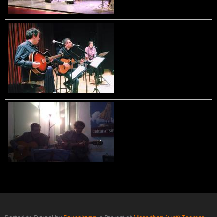
Ported to Drupal by
Drupalizing
, a Project of
More than (just) Themes
.