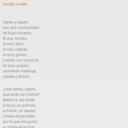
Nicolás Guillén
Sapito y Sapón
son dos muchachitos
de buen corazón.
El uno, bonito,
el otro, feón;
el uno, callado,
el otro, gritón;
y están con nosotros
en esta ocasión
comiendo malanga,
casabe y lechón.
¿Qué tienes, Sapito,
que estás tan tristón?
Madrina, me duele
la boca, un pulmón,
la frente, un zapato
y hasta el pantalón,
por lo que me gusta
su prima Asunción.